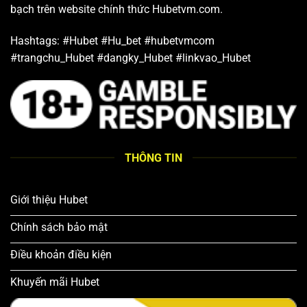
bạch trên website chính thức Hubetvm.com.
Hashtags:
#Hubet #Hu_bet #hubetvmcom
#trangchu_Hubet #dangky_Hubet #linkvao_Hubet
THÔNG TIN
Giới thiệu Hubet
Chính sách bảo mật
Điều khoản điều kiện
Khuyến mãi Hubet