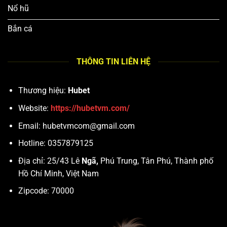
Nổ hũ
Bắn cá
THÔNG TIN LIÊN HỆ
Thương hiệu:
Hubet
Website:
https://hubetvm.com/
Email:
hubetvmcom@gmail.com
Hotline: 0357879125
Địa chỉ:
25/43 Lê
Ngã,
Phú Trung, Tân Phú, Thành phố
Hồ Chí Minh, Việt Nam
Zipcode:
70000