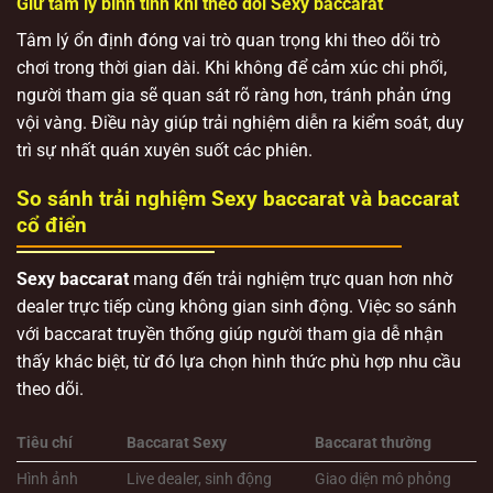
Giữ tâm lý bình tĩnh khi theo dõi
Sexy baccarat
Tâm lý ổn định đóng vai trò quan trọng khi theo dõi trò
chơi trong thời gian dài. Khi không để cảm xúc chi phối,
người tham gia sẽ quan sát rõ ràng hơn, tránh phản ứng
vội vàng. Điều này giúp trải nghiệm diễn ra kiểm soát, duy
trì sự nhất quán xuyên suốt các phiên.
So sánh trải nghiệm Sexy baccarat và baccarat
cổ điển
Sexy baccarat
mang đến trải nghiệm trực quan hơn nhờ
dealer trực tiếp cùng không gian sinh động. Việc so sánh
với baccarat truyền thống giúp người tham gia dễ nhận
thấy khác biệt, từ đó lựa chọn hình thức phù hợp nhu cầu
theo dõi.
Tiêu chí
Baccarat Sexy
Baccarat thường
Hình ảnh
Live dealer, sinh động
Giao diện mô phỏng