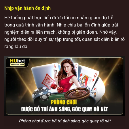
Nhịp vận hành ổn định
Hệ thống phát trực tiếp được tối ưu nhằm giảm độ trễ
trong quá trình vận hành. Nhịp chia bài ổn định giúp trải
nghiệm diễn ra liền mạch, không bị gián đoạn. Nhờ vậy,
người theo dõi duy trì sự tập trung tốt, quan sát diễn biến rõ
ràng lâu dài.
Phòng chơi được bố trí ánh sáng, góc quay rõ nét