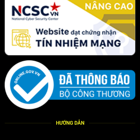
HƯỚNG DẪN