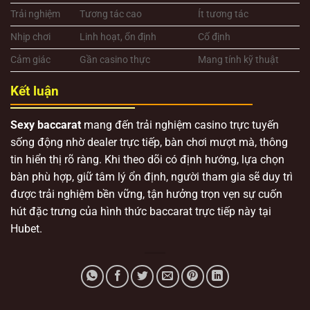
Trải nghiệm
Tương tác cao
Ít tương tác
Nhịp chơi
Linh hoạt, ổn định
Cố định
Cảm giác
Gần casino thực
Mang tính kỹ thuật
Kết luận
Sexy baccarat
mang đến trải nghiệm casino trực tuyến
sống động nhờ dealer trực tiếp, bàn chơi mượt mà, thông
tin hiển thị rõ ràng. Khi theo dõi có định hướng, lựa chọn
bàn phù hợp, giữ tâm lý ổn định, người tham gia sẽ duy trì
được trải nghiệm bền vững, tận hưởng trọn vẹn sự cuốn
hút đặc trưng của hình thức baccarat trực tiếp này tại
Hubet.