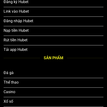
Đăng ký Hubet
Link vào Hubet
Đăng nhập Hubet
Nạp tiền Hubet
Rút tiền Hubet
Tải app Hubet
SẢN PHẨM
Đá gà
Thể thao
Casino
Xổ số