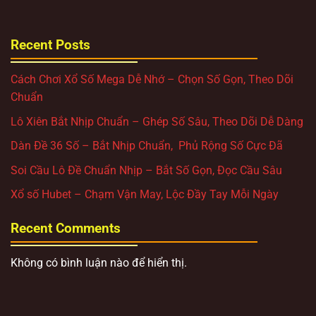
Recent Posts
Cách Chơi Xổ Số Mega Dễ Nhớ – Chọn Số Gọn, Theo Dõi
Chuẩn
Lô Xiên Bắt Nhịp Chuẩn – Ghép Số Sâu, Theo Dõi Dễ Dàng
Dàn Đề 36 Số – Bắt Nhịp Chuẩn, Phủ Rộng Số Cực Đã
Soi Cầu Lô Đề Chuẩn Nhịp – Bắt Số Gọn, Đọc Cầu Sâu
Xổ số Hubet – Chạm Vận May, Lộc Đầy Tay Mỗi Ngày
Recent Comments
Không có bình luận nào để hiển thị.