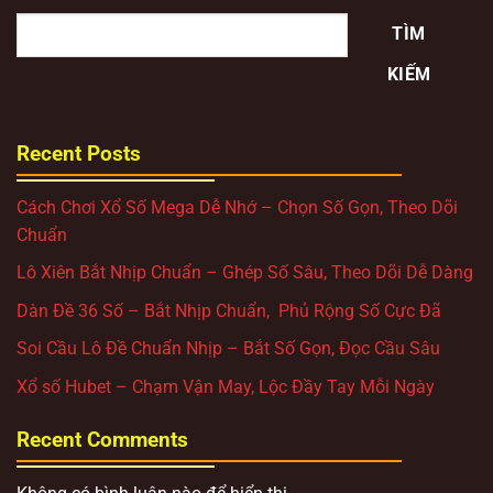
TÌM
KIẾM
Recent Posts
Cách Chơi Xổ Số Mega Dễ Nhớ – Chọn Số Gọn, Theo Dõi
Chuẩn
Lô Xiên Bắt Nhịp Chuẩn – Ghép Số Sâu, Theo Dõi Dễ Dàng
Dàn Đề 36 Số – Bắt Nhịp Chuẩn, Phủ Rộng Số Cực Đã
Soi Cầu Lô Đề Chuẩn Nhịp – Bắt Số Gọn, Đọc Cầu Sâu
Xổ số Hubet – Chạm Vận May, Lộc Đầy Tay Mỗi Ngày
Recent Comments