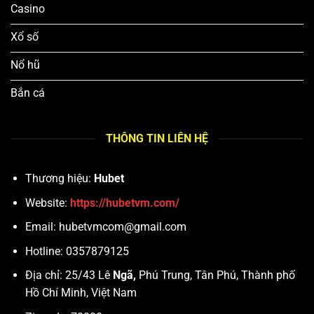
Casino
Xổ số
Nổ hũ
Bắn cá
THÔNG TIN LIÊN HỆ
Thương hiệu:
Hubet
Website:
https://hubetvm.com/
Email:
hubetvmcom@gmail.com
Hotline: 0357879125
Địa chỉ:
25/43 Lê
Ngã,
Phú Trung, Tân Phú, Thành phố
Hồ Chí Minh, Việt Nam