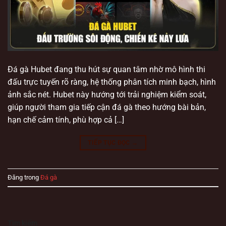
Đá gà Hubet đang thu hút sự quan tâm nhờ mô hình thi
đấu trực tuyến rõ ràng, hệ thống phân tích minh bạch, hình
ảnh sắc nét. Hubet này hướng tới trải nghiệm kiểm soát,
giúp người tham gia tiếp cận đá gà theo hướng bài bản,
hạn chế cảm tính, phù hợp cả […]
TIẾP TỤC ĐỌC
→
Đăng trong
Đá gà
Tìm kiếm