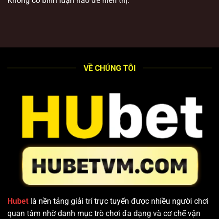
Không có bình luận nào để hiển thị.
VỀ CHÚNG TÔI
Hubet
là nền tảng giải trí trực tuyến được nhiều người chơi
quan tâm nhờ danh mục trò chơi đa dạng và cơ chế vận