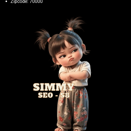
Zipcode:
70000