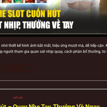
hờ thiết kế hình ảnh bắt mắt, hiệu ứng mượt mà, dễ tiếp cận.
phép người tham gia quan sát nhịp quay, cách phân bổ thưởng, từ
TIẾP TỤC ĐỌC
→
NỔ HŨ
Hút – Quay Nhẹ Tay, Thưởng Về Ngay