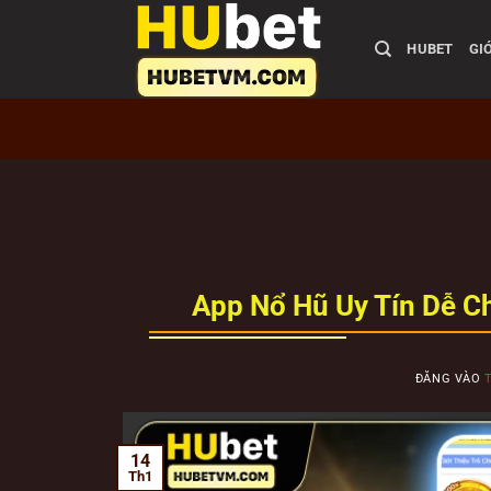
Bỏ
qua
HUBET
GI
nội
dung
App Nổ Hũ Uy Tín Dễ C
ĐĂNG VÀO
14
Th1