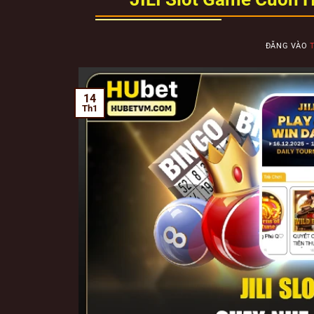
ĐĂNG VÀO
14
Th1