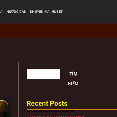
CÁ
HƯỚNG DẪN
KHUYẾN MÃI HUBET
Tìm kiếm
TÌM
KIẾM
Recent Posts