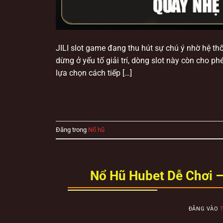
JILI slot game đang thu hút sự chú ý nhờ hệ thố
dừng ở yếu tố giải trí, dòng slot này còn cho p
lựa chọn cách tiếp […]
Đăng trong
Nổ hũ
Nổ Hũ Hubet Dễ Chơi 
ĐĂNG VÀO