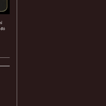
hỉ
 đó