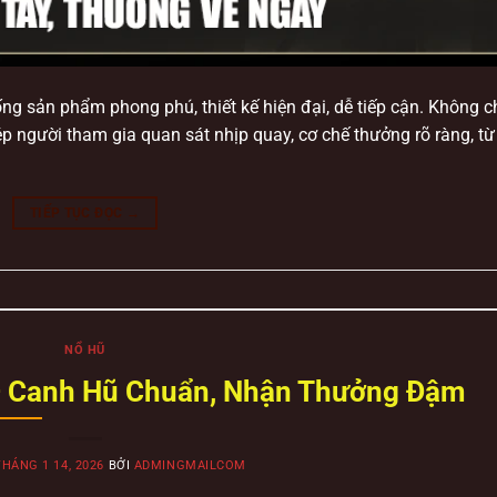
ng sản phẩm phong phú, thiết kế hiện đại, dễ tiếp cận. Không c
hép người tham gia quan sát nhịp quay, cơ chế thưởng rõ ràng, từ
TIẾP TỤC ĐỌC
→
NỔ HŨ
– Canh Hũ Chuẩn, Nhận Thưởng Đậm
THÁNG 1 14, 2026
BỞI
ADMINGMAILCOM