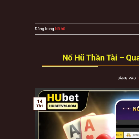
Đăng trong
Nổ hũ
Nổ Hũ Thần Tài – Qu
ĐĂNG VÀO
14
Th1