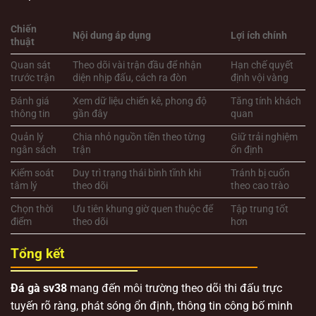
Chiến
Nội dung áp dụng
Lợi ích chính
thuật
Quan sát
Theo dõi vài trận đầu để nhận
Hạn chế quyết
trước trận
diện nhịp đấu, cách ra đòn
định vội vàng
Đánh giá
Xem dữ liệu chiến kê, phong độ
Tăng tính khách
thông tin
gần đây
quan
Quản lý
Chia nhỏ nguồn tiền theo từng
Giữ trải nghiệm
ngân sách
trận
ổn định
Kiểm soát
Duy trì trạng thái bình tĩnh khi
Tránh bị cuốn
tâm lý
theo dõi
theo cao trào
Chọn thời
Ưu tiên khung giờ quen thuộc để
Tập trung tốt
điểm
theo dõi
hơn
Tổng kết
Đá gà sv38
mang đến môi trường theo dõi thi đấu trực
tuyến rõ ràng, phát sóng ổn định, thông tin công bố minh