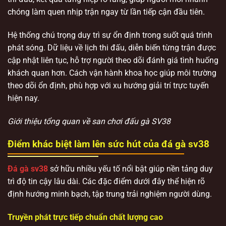
chóng làm quen nhịp trận ngay từ lần tiếp cận đầu tiên.
Hệ thống chú trọng duy trì sự ổn định trong suốt quá trình
phát sóng. Dữ liệu về lịch thi đấu, diễn biến từng trận được
cập nhật liên tục, hỗ trợ người theo dõi đánh giá tình huống
khách quan hơn. Cách vận hành khoa học giúp môi trường
theo dõi ổn định, phù hợp với xu hướng giải trí trực tuyến
hiện nay.
Giới thiệu tổng quan về san chơi đấu gà SV38
Điểm khác biệt làm lên sức hút của đá gà sv38
Đá gà sv38
sở hữu nhiều yếu tố nổi bật giúp nền tảng duy
trì độ tin cậy lâu dài. Các đặc điểm dưới đây thể hiện rõ
định hướng minh bạch, tập trung trải nghiệm người dùng.
Truyền phát trực tiếp chuẩn chất lượng cao