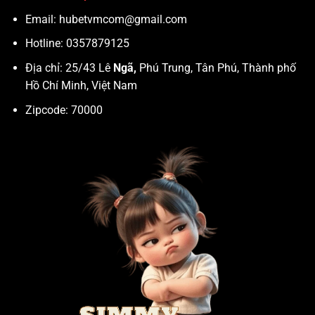
Email:
hubetvmcom@gmail.com
Hotline: 0357879125
Địa chỉ:
25/43 Lê
Ngã,
Phú Trung, Tân Phú, Thành phố
Hồ Chí Minh, Việt Nam
Zipcode:
70000