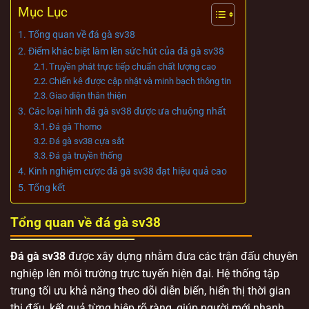
Mục Lục
Tổng quan về đá gà sv38
Điểm khác biệt làm lên sức hút của đá gà sv38
Truyền phát trực tiếp chuẩn chất lượng cao
Chiến kê được cập nhật và minh bạch thông tin
Giao diện thân thiện
Các loại hình đá gà sv38 được ưa chuộng nhất
Đá gà Thomo
Đá gà sv38 cựa sắt
Đá gà truyền thống
Kinh nghiệm cược đá gà sv38 đạt hiệu quả cao
Tổng kết
Tổng quan về đá gà sv38
Đá gà sv38
được xây dựng nhằm đưa các trận đấu chuyên
nghiệp lên môi trường trực tuyến hiện đại. Hệ thống tập
trung tối ưu khả năng theo dõi diễn biến, hiển thị thời gian
thi đấu, kết quả từng hiệp rõ ràng, giúp người mới nhanh