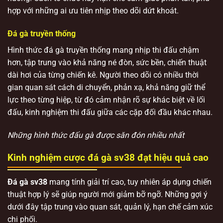
hợp với những ai ưu tiên nhịp theo dõi dứt khoát.
Đá gà truyền thống
Hình thức đá gà truyền thống mang nhịp thi đấu chậm
hơn, tập trung vào khả năng né đòn, sức bền, chiến thuật
dài hơi của từng chiến kê. Người theo dõi có nhiều thời
gian quan sát cách di chuyển, phản xạ, khả năng giữ thể
lực theo từng hiệp, từ đó cảm nhận rõ sự khác biệt về lối
đấu, kinh nghiệm thi đấu giữa các cặp đối đầu khác nhau.
Những hình thức đấu gà được săn đón nhiều nhất
Kinh nghiệm cược đá gà sv38 đạt hiệu quả cao
Đá gà sv38
mang tính giải trí cao, tuy nhiên áp dụng chiến
thuật hợp lý sẽ giúp người mới giảm bỡ ngỡ. Những gợi ý
dưới đây tập trung vào quan sát, quản lý, hạn chế cảm xúc
chi phối.