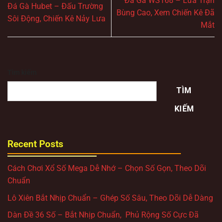
Đá Gà WS168 – Lửa Trận
Đá Gà Hubet – Đấu Trường
Bùng Cao, Xem Chiến Kê Đã
Sôi Động, Chiến Kê Nảy Lưa
Mắt
Tìm kiếm
TÌM
KIẾM
Recent Posts
Cách Chơi Xổ Số Mega Dễ Nhớ – Chọn Số Gọn, Theo Dõi
Chuẩn
Lô Xiên Bắt Nhịp Chuẩn – Ghép Số Sâu, Theo Dõi Dễ Dàng
Dàn Đề 36 Số – Bắt Nhịp Chuẩn, Phủ Rộng Số Cực Đã