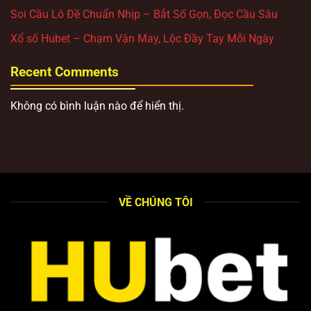
Soi Cầu Lô Đề Chuẩn Nhịp – Bắt Số Gọn, Đọc Cầu Sâu
Xổ số Hubet – Chạm Vận May, Lộc Đầy Tay Mỗi Ngày
Recent Comments
Không có bình luận nào để hiển thị.
VỀ CHÚNG TÔI