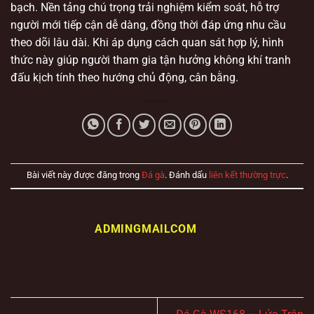
bạch. Nền tảng chú trọng trải nghiệm kiểm soát, hỗ trợ
người mới tiếp cận dễ dàng, đồng thời đáp ứng nhu cầu
theo dõi lâu dài. Khi áp dụng cách quan sát hợp lý, hình
thức này giúp người tham gia tận hưởng không khí tranh
đấu kịch tính theo hướng chủ động, cân bằng.
Bài viết này được đăng trong
Đá gà
. Đánh dấu
liên kết thường trực
.
ADMINGMAILCOM